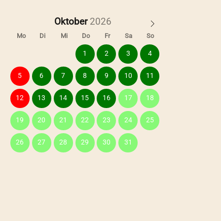
Oktober
Mo
Di
Mi
Do
Fr
Sa
So
1
2
3
4
5
6
7
8
9
10
11
12
13
14
15
16
17
18
19
20
21
22
23
24
25
26
27
28
29
30
31