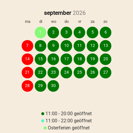
september
ma
di
wo
do
vr
za
zo
1
2
3
4
5
6
7
8
9
10
11
12
13
14
15
16
17
18
19
20
21
22
23
24
25
26
27
28
29
30
11:00 - 20:00 geöffnet
11:00 - 22:00 geöffnet
Osterferien geöffnet