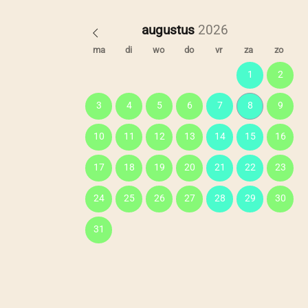
augustus
ma
di
wo
do
vr
za
zo
1
2
3
4
5
6
7
8
9
10
11
12
13
14
15
16
17
18
19
20
21
22
23
24
25
26
27
28
29
30
31