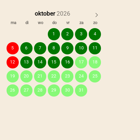
oktober
ma
di
wo
do
vr
za
zo
1
2
3
4
5
6
7
8
9
10
11
12
13
14
15
16
17
18
19
20
21
22
23
24
25
26
27
28
29
30
31